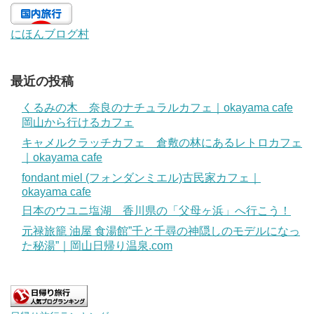
にほんブログ村
最近の投稿
くるみの木 奈良のナチュラルカフェ｜okayama cafe
岡山から行けるカフェ
キャメルクラッチカフェ 倉敷の林にあるレトロカフェ
｜okayama cafe
fondant miel (フォンダンミエル)古民家カフェ｜
okayama cafe
日本のウユニ塩湖 香川県の「父母ヶ浜」へ行こう！
元禄旅籠 油屋 食湯館”千と千尋の神隠しのモデルになっ
た秘湯”｜岡山日帰り温泉.com