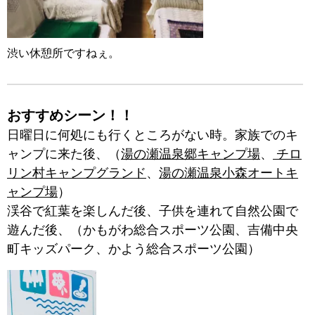
渋い休憩所ですねぇ。
おすすめシーン！！
日曜日に何処にも行くところがない時。家族でのキ
ャンプに来た後、
（
湯の瀬温泉郷キャンプ場
、
チロ
リン村キャンプグランド
、
湯の瀬温泉小森オートキ
ャンプ場
）
渓谷で紅葉を楽しんだ後、子供を連れて自然公園で
遊んだ後、（かもがわ総合スポーツ公園、吉備中央
町キッズパーク、かよう総合スポーツ公園）