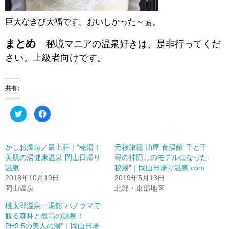
巨大なきび大福です。おいしかった～ぁ。
まとめ
秘境マニアの温泉好きは、是非行ってくだ
さい。上級者向けです。
共有:
ク
F
リ
a
ッ
c
ク
e
し
b
て
o
かしお温泉／最上荘｜”秘湯！
元禄旅籠 油屋 食湯館”千と千
T
o
w
k
美肌の湯健康温泉”岡山日帰り
尋の神隠しのモデルになった
i
で
t
共
温泉
秘湯”｜岡山日帰り温泉.com
t
有
2018年10月19日
2019年5月13日
e
す
r
る
岡山温泉
北部・東部地区
で
に
共
は
有
ク
桃太郎温泉一湯館”パノラマで
(
リ
観る森林と最高の源泉！
新
ッ
し
ク
PH9.5の美人の湯”｜岡山日帰
い
し