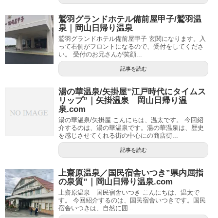
鷲羽グランドホテル備前屋甲子/鷲羽温
泉｜岡山日帰り温泉
鷲羽グランドホテル備前屋甲子 玄関になります。入
って右側がフロントになるので、受付をしてくださ
い。 受付のお兄さんが笑顔...
記事を読む
湯の華温泉/矢掛屋”江戸時代にタイムス
リップ”｜矢掛温泉 岡山日帰り温
泉.com
湯の華温泉/矢掛屋 こんにちは、温太です。 今回紹
介するのは、湯の華温泉です。湯の華温泉は、歴史
を感じさせてくれる街の中心にの商店街...
記事を読む
上齋原温泉／国民宿舎いつき”県内屈指
の泉質”｜岡山日帰り温泉.com
上齋原温泉 国民宿舎いつき こんにちは、温太で
す。 今回紹介するのは、国民宿舎いつきです。国民
宿舎いつきは、自然に囲...