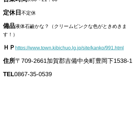
定休日
不定休
備品
液体石鹼かな？（クリームピンクな色がときめきま
す！）
ＨＰ
https://www.town.kibichuo.lg.jp/site/kanko/991.html
住所
〒
709-2661
加賀郡吉備中央町豊岡下
1538-1
TEL
0867-35-0539