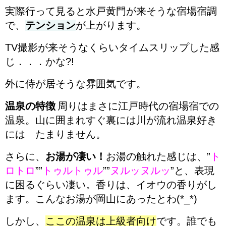
実際行って見ると水戸黄門が来そうな宿場宿調
で、
テンション
が上がります。
TV
撮影が来そうなくらいタイムスリップした感
じ．．．かな
?!
外に侍が居そうな雰囲気です。
温泉の特徴
周りはまさに江戸時代の宿場宿での
温泉。山に囲まれすぐ裏には川が流れ温泉好き
には たまりません。
さらに、
お湯が凄い！
お湯の触れた感じは、
”
ト
ロトロ
”
”
トゥルトゥル
”
”
ヌルッヌルッ
”
と、表現
に困るぐらい凄い。香りは、イオウの香りがし
ます。こんなお湯が岡山にあったとわ
(*_*)
しかし、
ここの温泉は上級者向け
です。誰でも