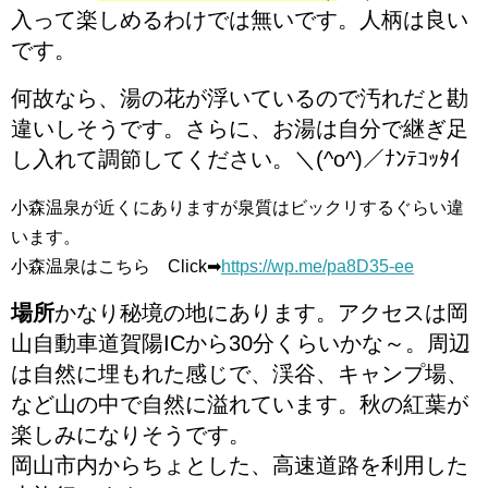
入って楽しめるわけでは無いです。人柄は良い
です。
何故なら、湯の花が浮いているので汚れだと勘
違いしそうです。さらに、お湯は自分で継ぎ足
し入れて調節してください。＼
(^o^)
／ﾅﾝﾃｺｯﾀｲ
小森温泉が近くにありますが泉質はビックリするぐらい違
います。
小森温泉はこちら Click➡
https://wp.me/pa8D35-ee
場所
かなり秘境の地にあります。アクセスは岡
山自動車道賀陽
IC
から
30
分くらいかな～。周辺
は自然に埋もれた感じで、渓谷、キャンプ場、
など山の中で自然に溢れています。秋の紅葉が
楽しみになりそうです。
岡山市内からちょとした、高速道路を利用した