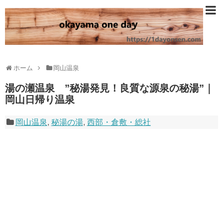
ホーム
岡山温泉
湯の瀬温泉 ”秘湯発見！良質な源泉の秘湯”｜
岡山日帰り温泉
岡山温泉
,
秘湯の湯
,
西部・倉敷・総社