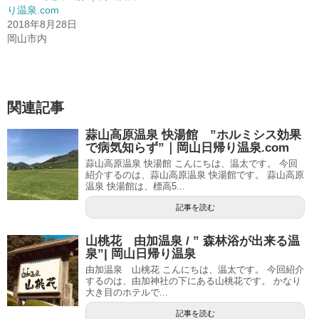
ウ
て
り温泉.com
ィ
く
2018年8月28日
ン
だ
ド
さ
岡山市内
ウ
い
で
(
開
新
き
し
ま
い
す
ウ
)
ィ
ン
関連記事
ド
ウ
で
蒜山高原温泉 快湯館 ”ホルミシス効果
開
き
で病気知らず”｜岡山日帰り温泉.com
ま
す
蒜山高原温泉 快湯館 こんにちは、温太です。 今回
)
紹介するのは、蒜山高原温泉 快湯館です。 蒜山高原
温泉 快湯館は、標高5...
記事を読む
山桃花 由加温泉 / ” 森林浴が出来る温
泉”| 岡山日帰り温泉
由加温泉 山桃花 こんにちは、温太です。 今回紹介
するのは、由加神社の下にある山桃花です。 かなり
大き目のホテルで...
記事を読む