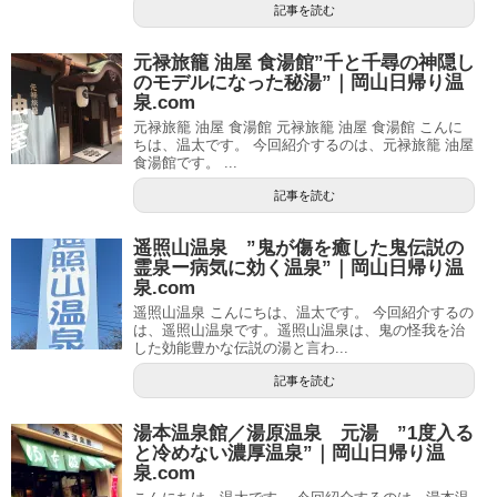
記事を読む
元禄旅籠 油屋 食湯館”千と千尋の神隠し
のモデルになった秘湯”｜岡山日帰り温
泉.com
元禄旅籠 油屋 食湯館 元禄旅籠 油屋 食湯館 こんに
ちは、温太です。 今回紹介するのは、元禄旅籠 油屋
食湯館です。 ...
記事を読む
遥照山温泉 ”鬼が傷を癒した鬼伝説の
霊泉ー病気に効く温泉”｜岡山日帰り温
泉.com
遥照山温泉 こんにちは、温太です。 今回紹介するの
は、遥照山温泉です。遥照山温泉は、鬼の怪我を治
した効能豊かな伝説の湯と言わ...
記事を読む
湯本温泉館／湯原温泉 元湯 ”1度入る
と冷めない濃厚温泉”｜岡山日帰り温
泉.com