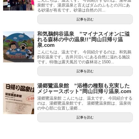
こんにちは、温太です。 今回紹介するのは、湯本温
泉館です。湯原温泉と言えばダムのふもとの川にあ
る砂湯が有名です。砂湯は自然の川...
記事を読む
和気鵜飼谷温泉 ”マイナスイオンに溢
れる森林の中の温泉!!”岡山日帰り温
泉.com
こんにちは、温太です。 今回紹介するのは、和気鵜
飼谷温泉です。吉井川沿いにある自然に溢れる施設
です。特徴は露天風呂での森林浴と1500...
記事を読む
湯郷鷺温泉館 ”浴槽の種類も充実した
メジャースポット”岡山日帰り温泉.com
湯郷鷺温泉館 こんにちは、温太です。 今回紹介する
のは、湯郷鷺温泉館です。 湯郷鷺温泉館は、温泉街
の中心部に位置し湯郷...
記事を読む