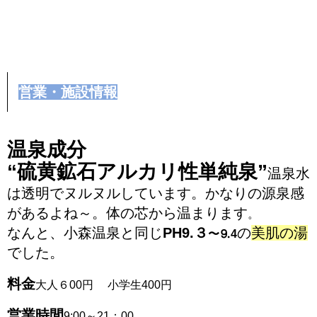
営業・施設情報
温泉成分
“
硫黄鉱石アルカリ性単純泉
”
温泉水
は透明でヌルヌルしています。かなりの源泉感
があるよね～。体の芯から温まります
。
なんと、小森温泉と同じ
PH9.
３
の
美肌の湯
〜⒐4
でした。
料金
大人６00円 小学生400円
営業時間
9:00～21：00