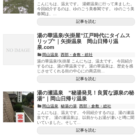
こんにちは、温太です。 湯郷温泉に行って来ました。
今回紹介するのは、ゆのごう美春閣です。 ゆのごう美
春閣は、...
記事を読む
湯の華温泉/矢掛屋”江戸時代にタイムス
リップ”｜矢掛温泉 岡山日帰り温
泉.com
岡山温泉
,
西部・倉敷・総社
湯の華温泉/矢掛屋 こんにちは、温太です。 今回紹介
するのは、湯の華温泉です。湯の華温泉は、歴史を感
じさせてくれる街の中心にの商店街...
記事を読む
湯の瀬温泉 ”秘湯発見！良質な源泉の秘
湯”｜岡山日帰り温泉
岡山温泉
,
秘湯の湯
,
西部・倉敷・総社
こんにちは、温太です。 今回紹介するのは、湯の瀬温
泉です。 湯の瀬温泉は、以前からお湯が凄いと噂に聞
いていました。そして...
記事を読む