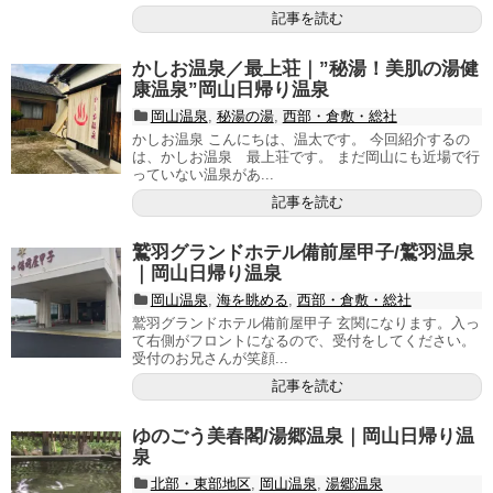
記事を読む
かしお温泉／最上荘｜”秘湯！美肌の湯健
康温泉”岡山日帰り温泉
岡山温泉
,
秘湯の湯
,
西部・倉敷・総社
かしお温泉 こんにちは、温太です。 今回紹介するの
は、かしお温泉 最上荘です。 まだ岡山にも近場で行
っていない温泉があ...
記事を読む
鷲羽グランドホテル備前屋甲子/鷲羽温泉
｜岡山日帰り温泉
岡山温泉
,
海を眺める
,
西部・倉敷・総社
鷲羽グランドホテル備前屋甲子 玄関になります。入っ
て右側がフロントになるので、受付をしてください。
受付のお兄さんが笑顔...
記事を読む
ゆのごう美春閣/湯郷温泉｜岡山日帰り温
泉
北部・東部地区
,
岡山温泉
,
湯郷温泉