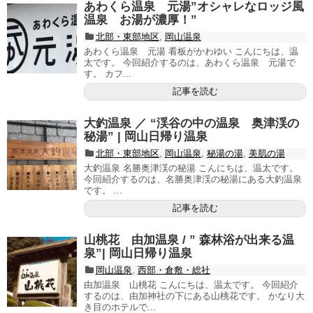
あわくら温泉 元湯”オシャレなロッジ風
温泉 お湯が濃厚！”
北部・東部地区
,
岡山温泉
あわくら温泉 元湯 看板がかわゆい こんにちは、温
太です。 今回紹介するのは、あわくら温泉 元湯で
す。 カフ...
記事を読む
大釣温泉 ／ “渓谷の中の温泉 奥津渓の
秘湯” | 岡山日帰り温泉
北部・東部地区
,
岡山温泉
,
秘湯の湯
,
美肌の湯
大釣温泉 名勝奥津渓の秘湯 こんにちは、温太です。
今回紹介するのは、名勝奥津渓の秘湯にある大釣温泉
です。 ...
記事を読む
山桃花 由加温泉 / ” 森林浴が出来る温
泉”| 岡山日帰り温泉
岡山温泉
,
西部・倉敷・総社
由加温泉 山桃花 こんにちは、温太です。 今回紹介
するのは、由加神社の下にある山桃花です。 かなり大
き目のホテルで...