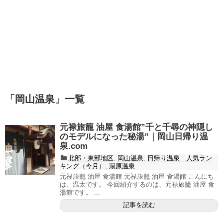
「
岡山温泉
」
一覧
元禄旅籠 油屋 食湯館”千と千尋の神隠し
のモデルになった秘湯”｜岡山日帰り温
泉.com
北部・東部地区
,
岡山温泉
,
日帰り温泉 人気ラン
キング（今月）
,
湯原温泉
元禄旅籠 油屋 食湯館 元禄旅籠 油屋 食湯館 こんにち
は、温太です。 今回紹介するのは、元禄旅籠 油屋 食
湯館です。 ...
記事を読む