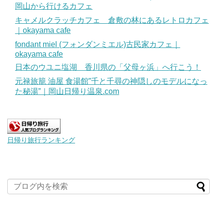
岡山から行けるカフェ
キャメルクラッチカフェ 倉敷の林にあるレトロカフェ
｜okayama cafe
fondant miel (フォンダンミエル)古民家カフェ｜
okayama cafe
日本のウユニ塩湖 香川県の「父母ヶ浜」へ行こう！
元禄旅籠 油屋 食湯館”千と千尋の神隠しのモデルになっ
た秘湯”｜岡山日帰り温泉.com
日帰り旅行ランキング