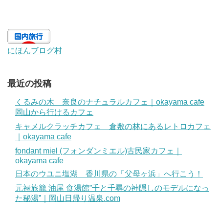
にほんブログ村
最近の投稿
くるみの木 奈良のナチュラルカフェ｜okayama cafe
岡山から行けるカフェ
キャメルクラッチカフェ 倉敷の林にあるレトロカフェ
｜okayama cafe
fondant miel (フォンダンミエル)古民家カフェ｜
okayama cafe
日本のウユニ塩湖 香川県の「父母ヶ浜」へ行こう！
元禄旅籠 油屋 食湯館”千と千尋の神隠しのモデルになっ
た秘湯”｜岡山日帰り温泉.com