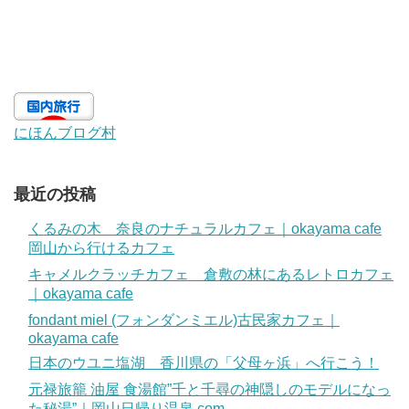
にほんブログ村
最近の投稿
くるみの木 奈良のナチュラルカフェ｜okayama cafe
岡山から行けるカフェ
キャメルクラッチカフェ 倉敷の林にあるレトロカフェ
｜okayama cafe
fondant miel (フォンダンミエル)古民家カフェ｜
okayama cafe
日本のウユニ塩湖 香川県の「父母ヶ浜」へ行こう！
元禄旅籠 油屋 食湯館”千と千尋の神隠しのモデルになっ
た秘湯”｜岡山日帰り温泉.com