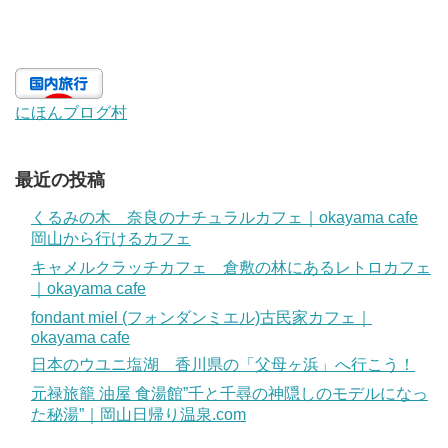
にほんブログ村
最近の投稿
くるみの木 奈良のナチュラルカフェ｜okayama cafe
岡山から行けるカフェ
キャメルクラッチカフェ 倉敷の林にあるレトロカフェ
｜okayama cafe
fondant miel (フォンダンミエル)古民家カフェ｜
okayama cafe
日本のウユニ塩湖 香川県の「父母ヶ浜」へ行こう！
元禄旅籠 油屋 食湯館”千と千尋の神隠しのモデルになっ
た秘湯”｜岡山日帰り温泉.com