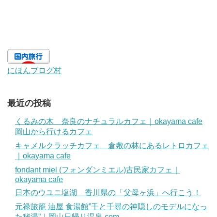
にほんブログ村
最近の投稿
くるみの木 奈良のナチュラルカフェ｜okayama cafe
岡山から行けるカフェ
キャメルクラッチカフェ 倉敷の林にあるレトロカフェ
｜okayama cafe
fondant miel (フォンダンミエル)古民家カフェ｜
okayama cafe
日本のウユニ塩湖 香川県の「父母ヶ浜」へ行こう！
元禄旅籠 油屋 食湯館”千と千尋の神隠しのモデルになっ
た秘湯”｜岡山日帰り温泉.com