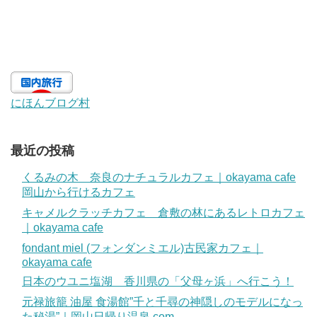
にほんブログ村
最近の投稿
くるみの木 奈良のナチュラルカフェ｜okayama cafe
岡山から行けるカフェ
キャメルクラッチカフェ 倉敷の林にあるレトロカフェ
｜okayama cafe
fondant miel (フォンダンミエル)古民家カフェ｜
okayama cafe
日本のウユニ塩湖 香川県の「父母ヶ浜」へ行こう！
元禄旅籠 油屋 食湯館”千と千尋の神隠しのモデルになっ
た秘湯”｜岡山日帰り温泉.com