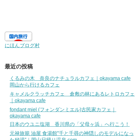
にほんブログ村
最近の投稿
くるみの木 奈良のナチュラルカフェ｜okayama cafe
岡山から行けるカフェ
キャメルクラッチカフェ 倉敷の林にあるレトロカフェ
｜okayama cafe
fondant miel (フォンダンミエル)古民家カフェ｜
okayama cafe
日本のウユニ塩湖 香川県の「父母ヶ浜」へ行こう！
元禄旅籠 油屋 食湯館”千と千尋の神隠しのモデルになっ
た秘湯”｜岡山日帰り温泉.com