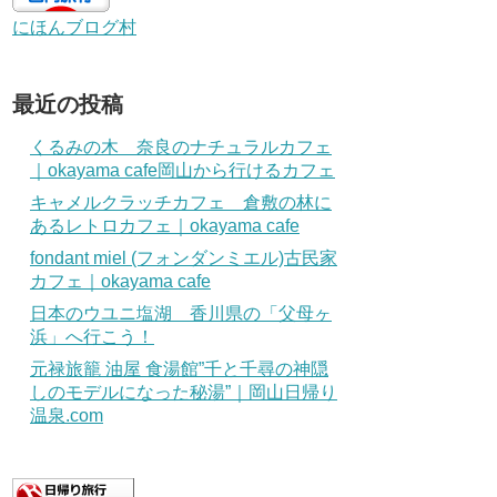
にほんブログ村
最近の投稿
くるみの木 奈良のナチュラルカフェ
｜okayama cafe岡山から行けるカフェ
キャメルクラッチカフェ 倉敷の林に
あるレトロカフェ｜okayama cafe
fondant miel (フォンダンミエル)古民家
カフェ｜okayama cafe
日本のウユニ塩湖 香川県の「父母ヶ
浜」へ行こう！
元禄旅籠 油屋 食湯館”千と千尋の神隠
しのモデルになった秘湯”｜岡山日帰り
温泉.com