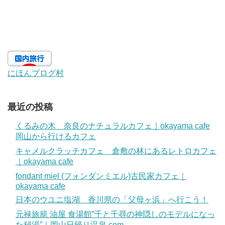
にほんブログ村
最近の投稿
くるみの木 奈良のナチュラルカフェ｜okayama cafe
岡山から行けるカフェ
キャメルクラッチカフェ 倉敷の林にあるレトロカフェ
｜okayama cafe
fondant miel (フォンダンミエル)古民家カフェ｜
okayama cafe
日本のウユニ塩湖 香川県の「父母ヶ浜」へ行こう！
元禄旅籠 油屋 食湯館”千と千尋の神隠しのモデルになっ
た秘湯”｜岡山日帰り温泉.com