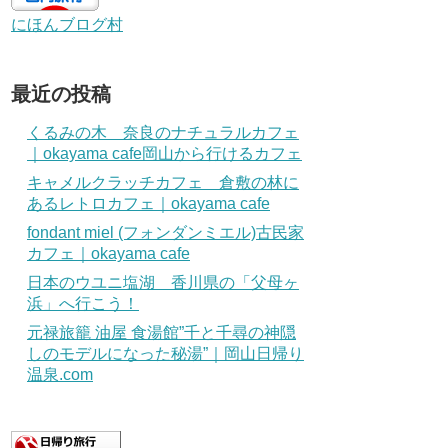
にほんブログ村
最近の投稿
くるみの木 奈良のナチュラルカフェ
｜okayama cafe岡山から行けるカフェ
キャメルクラッチカフェ 倉敷の林に
あるレトロカフェ｜okayama cafe
fondant miel (フォンダンミエル)古民家
カフェ｜okayama cafe
日本のウユニ塩湖 香川県の「父母ヶ
浜」へ行こう！
元禄旅籠 油屋 食湯館”千と千尋の神隠
しのモデルになった秘湯”｜岡山日帰り
温泉.com