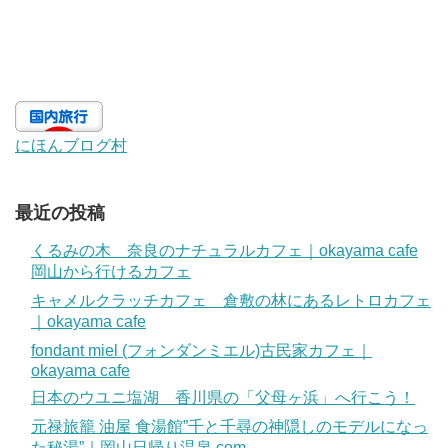
にほんブログ村
最近の投稿
くるみの木 奈良のナチュラルカフェ｜okayama cafe
岡山から行けるカフェ
キャメルクラッチカフェ 倉敷の林にあるレトロカフェ
｜okayama cafe
fondant miel (フォンダンミエル)古民家カフェ｜
okayama cafe
日本のウユニ塩湖 香川県の「父母ヶ浜」へ行こう！
元禄旅籠 油屋 食湯館”千と千尋の神隠しのモデルになっ
た秘湯”｜岡山日帰り温泉.com