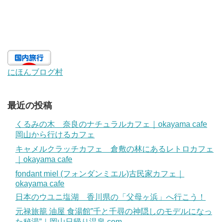
にほんブログ村
最近の投稿
くるみの木 奈良のナチュラルカフェ｜okayama cafe
岡山から行けるカフェ
キャメルクラッチカフェ 倉敷の林にあるレトロカフェ
｜okayama cafe
fondant miel (フォンダンミエル)古民家カフェ｜
okayama cafe
日本のウユニ塩湖 香川県の「父母ヶ浜」へ行こう！
元禄旅籠 油屋 食湯館”千と千尋の神隠しのモデルになっ
た秘湯”｜岡山日帰り温泉.com