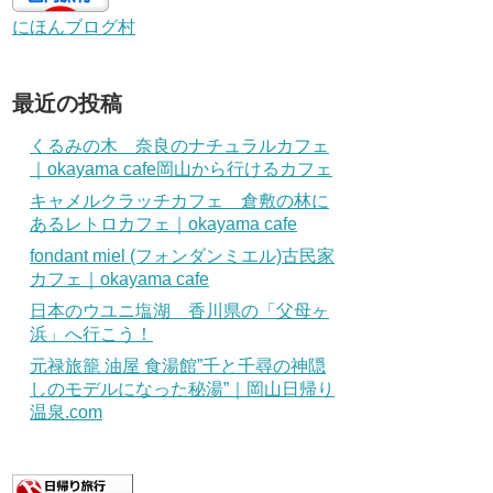
にほんブログ村
最近の投稿
くるみの木 奈良のナチュラルカフェ
｜okayama cafe岡山から行けるカフェ
キャメルクラッチカフェ 倉敷の林に
あるレトロカフェ｜okayama cafe
fondant miel (フォンダンミエル)古民家
カフェ｜okayama cafe
日本のウユニ塩湖 香川県の「父母ヶ
浜」へ行こう！
元禄旅籠 油屋 食湯館”千と千尋の神隠
しのモデルになった秘湯”｜岡山日帰り
温泉.com