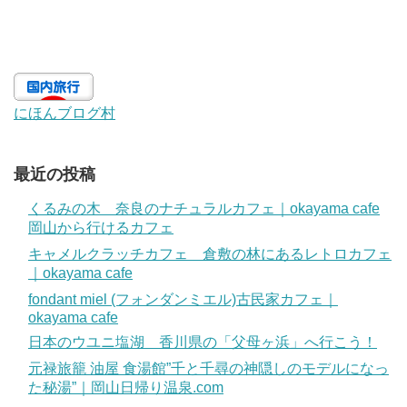
にほんブログ村
最近の投稿
くるみの木 奈良のナチュラルカフェ｜okayama cafe
岡山から行けるカフェ
キャメルクラッチカフェ 倉敷の林にあるレトロカフェ
｜okayama cafe
fondant miel (フォンダンミエル)古民家カフェ｜
okayama cafe
日本のウユニ塩湖 香川県の「父母ヶ浜」へ行こう！
元禄旅籠 油屋 食湯館”千と千尋の神隠しのモデルになっ
た秘湯”｜岡山日帰り温泉.com