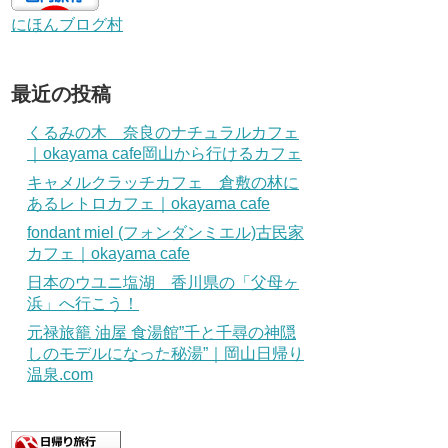
にほんブログ村
最近の投稿
くるみの木 奈良のナチュラルカフェ
｜okayama cafe岡山から行けるカフェ
キャメルクラッチカフェ 倉敷の林に
あるレトロカフェ｜okayama cafe
fondant miel (フォンダンミエル)古民家
カフェ｜okayama cafe
日本のウユニ塩湖 香川県の「父母ヶ
浜」へ行こう！
元禄旅籠 油屋 食湯館”千と千尋の神隠
しのモデルになった秘湯”｜岡山日帰り
温泉.com