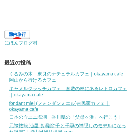
にほんブログ村
最近の投稿
くるみの木 奈良のナチュラルカフェ｜okayama cafe
岡山から行けるカフェ
キャメルクラッチカフェ 倉敷の林にあるレトロカフェ
｜okayama cafe
fondant miel (フォンダンミエル)古民家カフェ｜
okayama cafe
日本のウユニ塩湖 香川県の「父母ヶ浜」へ行こう！
元禄旅籠 油屋 食湯館”千と千尋の神隠しのモデルになっ
た秘湯”｜岡山日帰り温泉.com