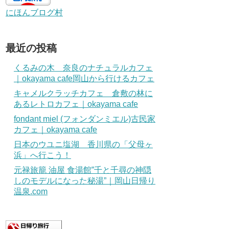
にほんブログ村
最近の投稿
くるみの木 奈良のナチュラルカフェ
｜okayama cafe岡山から行けるカフェ
キャメルクラッチカフェ 倉敷の林に
あるレトロカフェ｜okayama cafe
fondant miel (フォンダンミエル)古民家
カフェ｜okayama cafe
日本のウユニ塩湖 香川県の「父母ヶ
浜」へ行こう！
元禄旅籠 油屋 食湯館”千と千尋の神隠
しのモデルになった秘湯”｜岡山日帰り
温泉.com