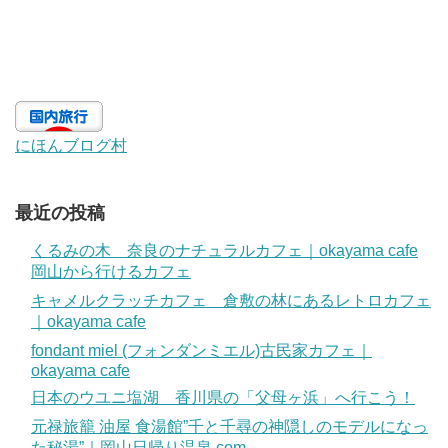
にほんブログ村
最近の投稿
くるみの木 奈良のナチュラルカフェ｜okayama cafe
岡山から行けるカフェ
キャメルクラッチカフェ 倉敷の林にあるレトロカフェ
｜okayama cafe
fondant miel (フォンダンミエル)古民家カフェ｜
okayama cafe
日本のウユニ塩湖 香川県の「父母ヶ浜」へ行こう！
元禄旅籠 油屋 食湯館”千と千尋の神隠しのモデルになっ
た秘湯”｜岡山日帰り温泉.com