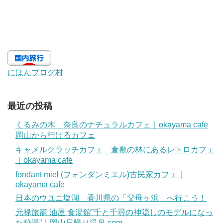
にほんブログ村
最近の投稿
くるみの木 奈良のナチュラルカフェ｜okayama cafe
岡山から行けるカフェ
キャメルクラッチカフェ 倉敷の林にあるレトロカフェ
｜okayama cafe
fondant miel (フォンダンミエル)古民家カフェ｜
okayama cafe
日本のウユニ塩湖 香川県の「父母ヶ浜」へ行こう！
元禄旅籠 油屋 食湯館”千と千尋の神隠しのモデルになっ
た秘湯”｜岡山日帰り温泉.com