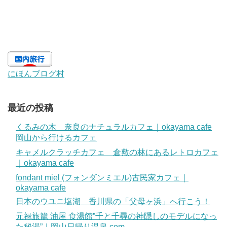
にほんブログ村
最近の投稿
くるみの木 奈良のナチュラルカフェ｜okayama cafe
岡山から行けるカフェ
キャメルクラッチカフェ 倉敷の林にあるレトロカフェ
｜okayama cafe
fondant miel (フォンダンミエル)古民家カフェ｜
okayama cafe
日本のウユニ塩湖 香川県の「父母ヶ浜」へ行こう！
元禄旅籠 油屋 食湯館”千と千尋の神隠しのモデルになっ
た秘湯”｜岡山日帰り温泉.com