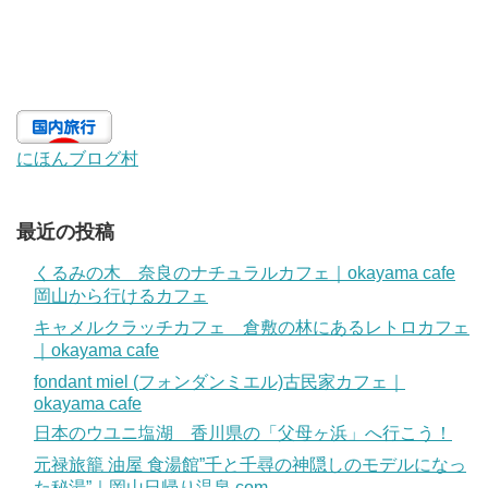
にほんブログ村
最近の投稿
くるみの木 奈良のナチュラルカフェ｜okayama cafe
岡山から行けるカフェ
キャメルクラッチカフェ 倉敷の林にあるレトロカフェ
｜okayama cafe
fondant miel (フォンダンミエル)古民家カフェ｜
okayama cafe
日本のウユニ塩湖 香川県の「父母ヶ浜」へ行こう！
元禄旅籠 油屋 食湯館”千と千尋の神隠しのモデルになっ
た秘湯”｜岡山日帰り温泉.com