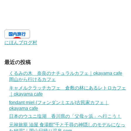
にほんブログ村
最近の投稿
くるみの木 奈良のナチュラルカフェ｜okayama cafe
岡山から行けるカフェ
キャメルクラッチカフェ 倉敷の林にあるレトロカフェ
｜okayama cafe
fondant miel (フォンダンミエル)古民家カフェ｜
okayama cafe
日本のウユニ塩湖 香川県の「父母ヶ浜」へ行こう！
元禄旅籠 油屋 食湯館”千と千尋の神隠しのモデルになっ
た秘湯”｜岡山日帰り温泉.com