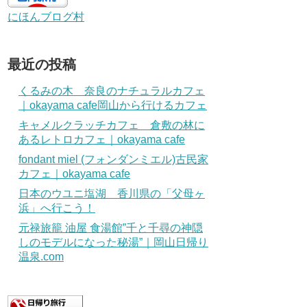
にほんブログ村
最近の投稿
くるみの木 奈良のナチュラルカフェ
｜okayama cafe岡山から行けるカフェ
キャメルクラッチカフェ 倉敷の林に
あるレトロカフェ｜okayama cafe
fondant miel (フォンダンミエル)古民家
カフェ｜okayama cafe
日本のウユニ塩湖 香川県の「父母ヶ
浜」へ行こう！
元禄旅籠 油屋 食湯館”千と千尋の神隠
しのモデルになった秘湯”｜岡山日帰り
温泉.com