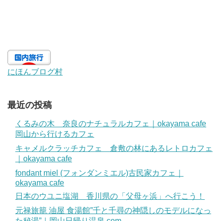
にほんブログ村
最近の投稿
くるみの木 奈良のナチュラルカフェ｜okayama cafe
岡山から行けるカフェ
キャメルクラッチカフェ 倉敷の林にあるレトロカフェ
｜okayama cafe
fondant miel (フォンダンミエル)古民家カフェ｜
okayama cafe
日本のウユニ塩湖 香川県の「父母ヶ浜」へ行こう！
元禄旅籠 油屋 食湯館”千と千尋の神隠しのモデルになっ
た秘湯”｜岡山日帰り温泉.com