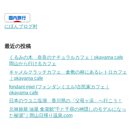
にほんブログ村
最近の投稿
くるみの木 奈良のナチュラルカフェ｜okayama cafe
岡山から行けるカフェ
キャメルクラッチカフェ 倉敷の林にあるレトロカフェ
｜okayama cafe
fondant miel (フォンダンミエル)古民家カフェ｜
okayama cafe
日本のウユニ塩湖 香川県の「父母ヶ浜」へ行こう！
元禄旅籠 油屋 食湯館”千と千尋の神隠しのモデルになっ
た秘湯”｜岡山日帰り温泉.com