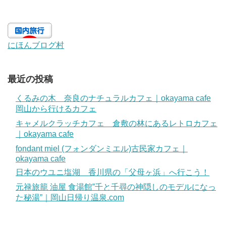
にほんブログ村
最近の投稿
くるみの木 奈良のナチュラルカフェ｜okayama cafe
岡山から行けるカフェ
キャメルクラッチカフェ 倉敷の林にあるレトロカフェ
｜okayama cafe
fondant miel (フォンダンミエル)古民家カフェ｜
okayama cafe
日本のウユニ塩湖 香川県の「父母ヶ浜」へ行こう！
元禄旅籠 油屋 食湯館”千と千尋の神隠しのモデルになっ
た秘湯”｜岡山日帰り温泉.com